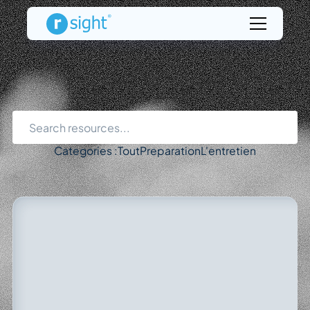
Search resources...
Categories :
Tout
Preparation
L'entretien
Quelles
informations
devez-vous
fournir
?
?