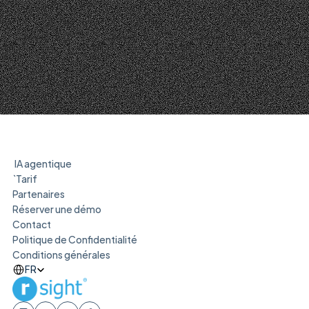
IA agentique
`Tarif
Partenaires
Réserver une démo
Contact
Politique de Confidentialité
Conditions générales
Select Language
FR