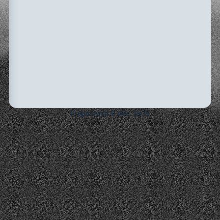
Preparation
11 déc. 2025
Fournir
les
bonnes
informations
lors
d'un
entretien
est
essentiel
pour
une
évaluation
précise
et
équitable.
Une
communication
claire,
pertinente
et
honnête
aide
l'entreprise
de
recrutement
à
comprendre
votre
véritable
niveau
d'expertise
tout
en
garantissant
l'alignement
avec
le
projet
et
le