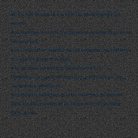
respect
des
limites
de
confidentialité.
Un CV clair et adapté aux attentes de l’entreprise qui 
recrute.
Des exemples concrets d'expériences passées directement 
liés au projet.
Une confirmation honnête de vos compétences, limitations 
et capacité d'apprentissage.
Des réponses pertinentes qui démontrent la 
compréhension par la reformulation plutôt que par des 
déclarations génériques.
Informations partagées lors des entretiens uniquement 
dans le cadre convenu et les règles de confidentialité 
(NDA signé).